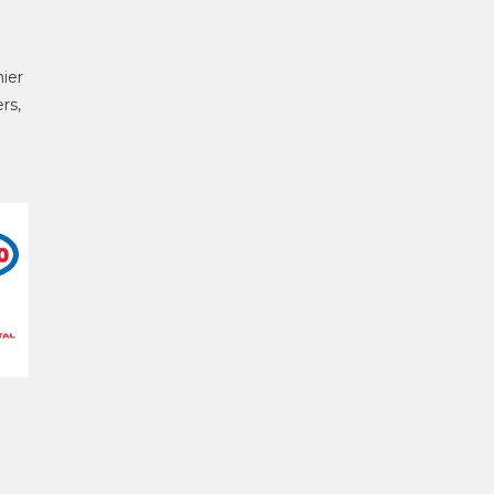
ier
rs,