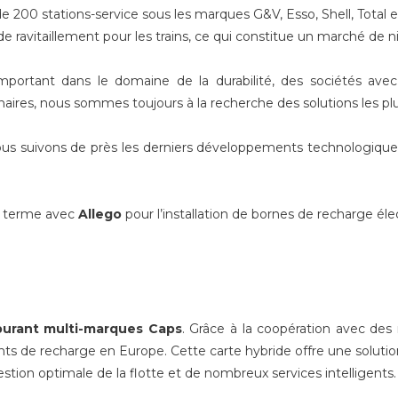
de 200 stations-service sous les marques G&V, Esso, Shell, Total
de ravitaillement pour les trains, ce qui constitue un marché de n
tant dans le domaine de la durabilité, des sociétés avec d
res, nous sommes toujours à la recherche des solutions les plu
ous suivons de près les derniers développements technologiques
g terme avec
Allego
pour l’installation de bornes de recharge éle
burant multi-marques Caps
. Grâce à la coopération avec des 
nts de recharge en Europe. Cette carte hybride offre une solution
tion optimale de la flotte et de nombreux services intelligents.