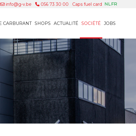
NL
FR
info@g-v.be
056 73 30 00
Caps fuel card
E CARBURANT
SHOPS
ACTUALITÉ
SOCIÉTÉ
JOBS