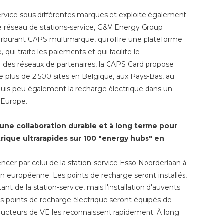
ervice sous différentes marques et exploite également
e réseau de stations-service, G&V Energy Group
arburant CAPS multimarque, qui offre une plateforme
 qui traite les paiements et qui facilite le
 des réseaux de partenaires, la CAPS Card propose
e plus de 2 500 sites en Belgique, aux Pays-Bas, au
is peu également la recharge électrique dans un
 Europe.
une collaboration durable et à long terme pour
trique ultrarapides sur 100 "energy hubs" en
ncer par celui de la station-service Esso Noorderlaan à
ion européenne. Les points de recharge seront installés,
nt de la station-service, mais l'installation d'auvents
es points de recharge électrique seront équipés de
ducteurs de VE les reconnaissent rapidement. À long