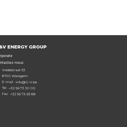
&V ENERGY GROUP
rporate
ntactez-nous
Vredestraat 53
8790 Waregem
E-mail:
info@G-V.be
Tel:
+32 56 73 30 00
Fax:
+32 56 73 63 88