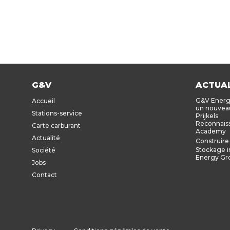
G&V
ACTUAL
G&V Energy
Accueil
un nouveau
Stations-service
Prijkels
Reconnaiss
Carte carburant
Academy
Actualité
Construire 
Stockage i
Société
Energy Gr
Jobs
Contact