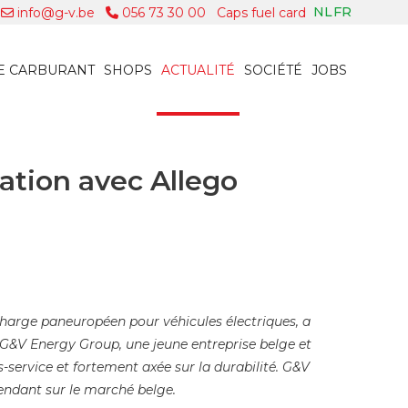
NL
FR
info@g-v.be
056 73 30 00
Caps fuel card
E CARBURANT
SHOPS
ACTUALITÉ
SOCIÉTÉ
JOBS
ation avec Allego
echarge paneuropéen pour véhicules électriques, a
G&V Energy Group, une jeune entreprise belge et
-service et fortement axée sur la durabilité. G&V
endant sur le marché belge.