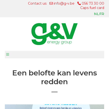
Contact us
info@g-v.be
056 73 30 00
Caps fuel card
NL
FR
Een belofte kan levens
redden