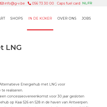
NL
FR
info@g-v.be
056 73 30 00
Caps fuel card
ART
SHOPS
IN DE KIJKER
OVER ONS
JOBS
et LNG
Alternatieve Energiehub met LNG voor
te realiseren.
en concessieovereenkomst voor 30 jaar gesloten
giehub op Kaai 526 en 528 in de haven van Antwerpen.