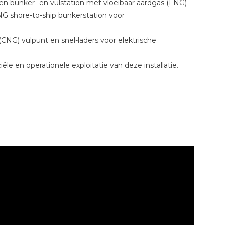
en bunker- en vulstation met vloeibaar aardgas (LNG)
NG shore-to-ship bunkerstation voor
CNG) vulpunt en snel-laders voor elektrische
e en operationele exploitatie van deze installatie.