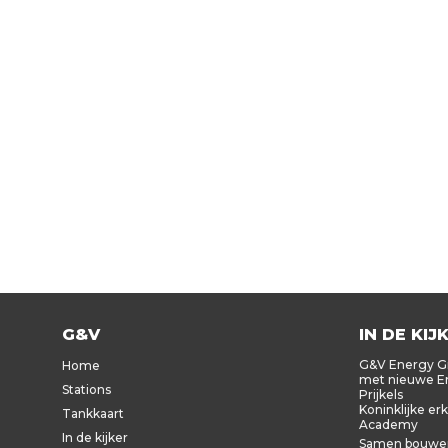
G&V
IN DE KIJ
G&V Energy Gr
Home
met nieuwe En
Stations
Prijkels
Koninklijke er
Tankkaart
Academy
In de kijker
Samen bouwen