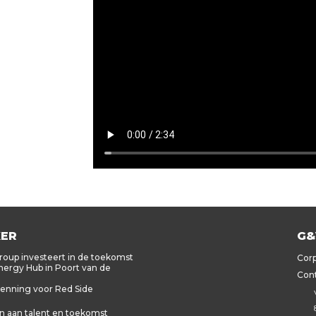
KER
G&
oup investeert in de toekomst
Corp
ergy Hub in Poort van de
Cont
kenning voor Red Side
 aan talent en toekomst