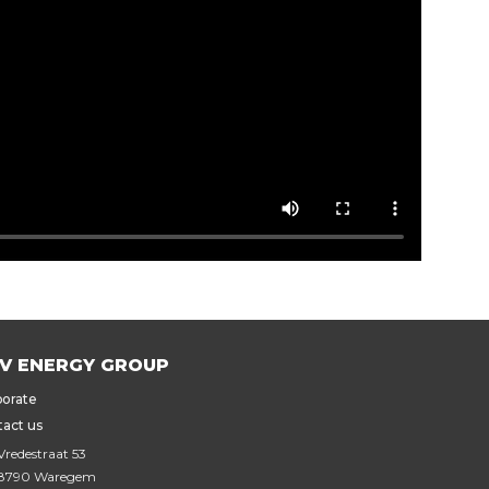
V ENERGY GROUP
orate
act us
Vredestraat 53
8790 Waregem