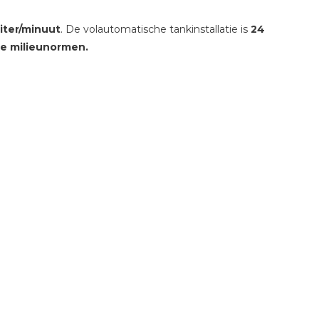
liter/minuut
. De volautomatische tankinstallatie is
24
te milieunormen.