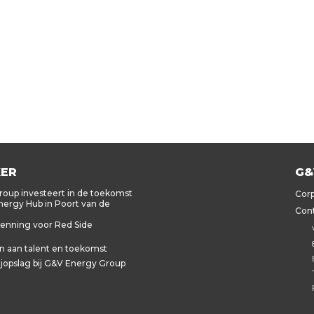
KER
G&
oup investeert in de toekomst
Corp
ergy Hub in Poort van de
Cont
kenning voor Red Side
 aan talent en toekomst
ijopslag bij G&V Energy Group