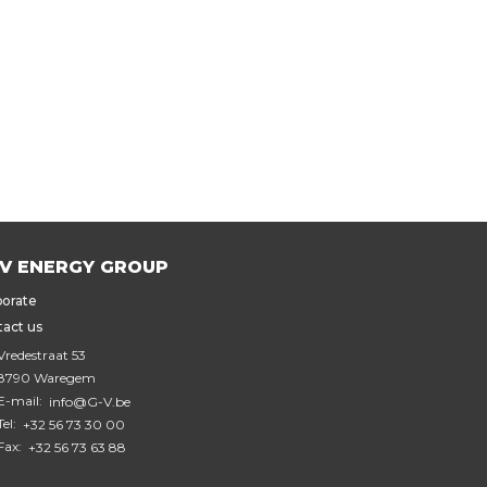
V ENERGY GROUP
orate
act us
Vredestraat 53
8790 Waregem
E-mail:
info@G-V.be
Tel:
+32 56 73 30 00
Fax:
+32 56 73 63 88