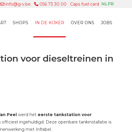
NL
FR
info@g-v.be
056 73 30 00
Caps fuel card
ART
SHOPS
IN DE KIJKER
OVER ONS
JOBS
tion voor dieseltreinen in
an Peel
werd het
eerste tankstation voor
n
officieel ingehuldigd. Deze openbare tankinstallatie is
menwerking met Infrabel.