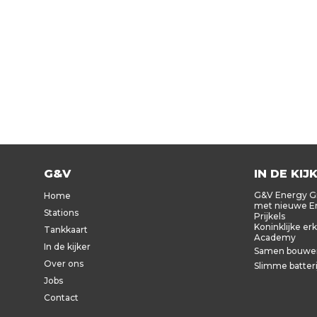
G&V
IN DE KIJ
G&V Energy Gr
Home
met nieuwe En
Stations
Prijkels
Koninklijke er
Tankkaart
Academy
In de kijker
Samen bouwen
Over ons
Slimme batter
Jobs
Contact