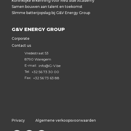
Koninklijke erkenning voor Red Side Academy
Samen bouwen aan talent en toekomst
Slimme batterijopslag bij G&V Energy Group
G&V ENERGY GROUP
Corporate
Contact us
Vredestraat 53
8790 Waregem
E-mail:
info@G-V.be
Tel:
+32 56 73 30 00
Fax:
+32 56 73 63 88
Privacy
Algemene verkoopsvoorwaarden