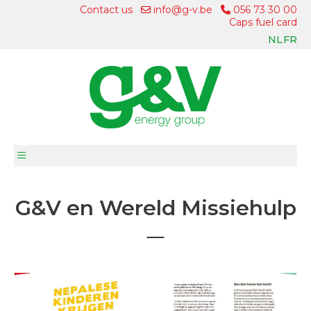
Contact us
info@g-v.be
056 73 30 00
Caps fuel card
NL
FR
G&V en Wereld Missiehulp