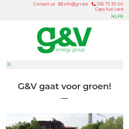
Contact us
info@g-v.be
056 73 30 00
Caps fuel card
NL
FR
G&V gaat voor groen!