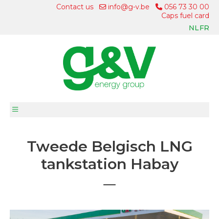
Contact us
info@g-v.be
056 73 30 00
Caps fuel card
NL
FR
Tweede Belgisch LNG
tankstation Habay