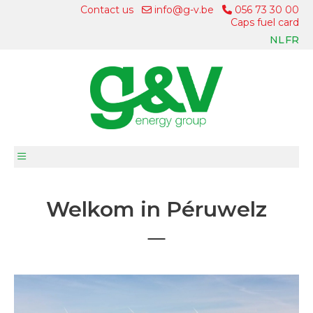
Contact us
info@g-v.be
056 73 30 00
Caps fuel card
NL
FR
Welkom in Péruwelz