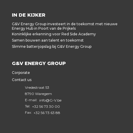
IN DE KIJKER
G&V Energy Group investeert in de toekomst met nieuwe
Energy Hub in Poort van de Prijkels
Koninklijke erkenning voor Red Side Academy
Samen bouwen aan talent en toekomst
Slimme batterijopslag bij G&V Energy Group
G&V ENERGY GROUP
Corporate
Contact us
Vredestraat 53
8790 Waregem
E-mail:
info@G-V.be
Tel:
+32 56 73 30 00
Fax:
+32 56 73 63 88