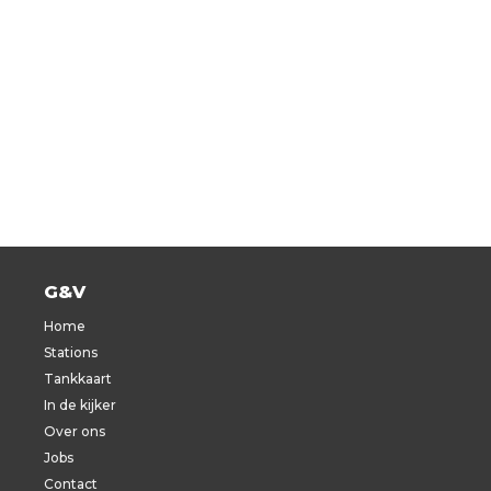
G&V
Home
Stations
Tankkaart
In de kijker
Over ons
Jobs
Contact